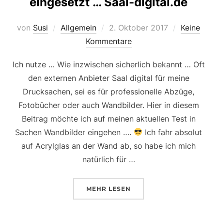
eingesetzt … Saal-digital.de
Veröffentlicht
von
Susi
Allgemein
2. Oktober 2017
Keine
am
Kommentare
Ich nutze … Wie inzwischen sicherlich bekannt … Oft
den externen Anbieter Saal digital für meine
Drucksachen, sei es für professionelle Abzüge,
Fotobücher oder auch Wandbilder. Hier in diesem
Beitrag möchte ich auf meinen aktuellen Test in
Sachen Wandbilder eingehen ….
Ich fahr absolut
auf Acrylglas an der Wand ab, so habe ich mich
natürlich für …
ÜBER „EIN WEITERES MAL ALS 
MEHR
LESEN