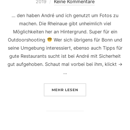
am
2019
Keine Kommentare
… den haben André und ich genutzt um Fotos zu
machen. Die Rheinaue gibt unheimlich viel
Möglichkeiten her an Hintergrund. Super für ein
Outdoorshooting
Wer sich übrigens für Bonn und
seine Umgebung interessiert, ebenso auch Tipps für
gute Restaurants sucht ist bei André mit Sicherheit
gut aufgehoben. Schaut mal vorbei bei ihm, klickt ->
…
ÜBER „EIN SONNIGER NACHMI
MEHR
LESEN