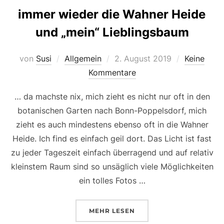
immer wieder die Wahner Heide
und „mein“ Lieblingsbaum
Veröffentlicht
von
Susi
Allgemein
2. August 2019
Keine
am
Kommentare
… da machste nix, mich zieht es nicht nur oft in den
botanischen Garten nach Bonn-Poppelsdorf, mich
zieht es auch mindestens ebenso oft in die Wahner
Heide. Ich find es einfach geil dort. Das Licht ist fast
zu jeder Tageszeit einfach überragend und auf relativ
kleinstem Raum sind so unsäglich viele Möglichkeiten
ein tolles Fotos …
ÜBER „IMMER WIEDER DIE WA
MEHR
LESEN