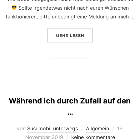
Sollte irgendetwas nicht nach euren Wünschen
funktionieren, bitte unbedingt eine Meldung an mich …
ÜBER „SCHON LANGSAM AN WE
MEHR
LESEN
Während ich durch Zufall auf den
…
Veröffentl
von
Susi mobil unterwegs
Allgemein
16.
am
November 2019
Keine Kommentare