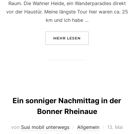
Raum. Die Wahner Heide, ein Wanderparadies direkt
vor der Haustür. Meine längste Tour hier waren ca. 25
km und ich habe …
ÜBER „EIN PÄRCHENSHOOTING
MEHR
LESEN
Ein sonniger Nachmittag in der
Bonner Rheinaue
Veröffentlic
von
Susi mobil unterwegs
Allgemein
13. Mai