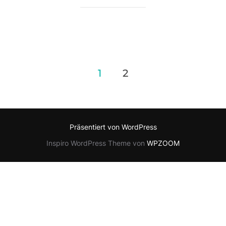
Seitennummerierung
1
2
der
Beiträge
Präsentiert von WordPress
Inspiro WordPress Theme von
WPZOOM