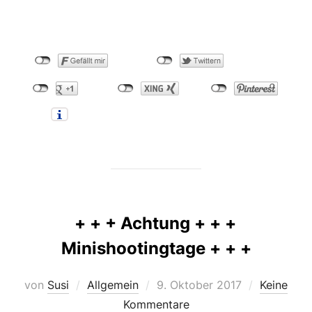
+ + + Achtung + + +
Minishootingtage + + +
Veröffentlicht
von
Susi
Allgemein
9. Oktober 2017
Keine
am
Kommentare