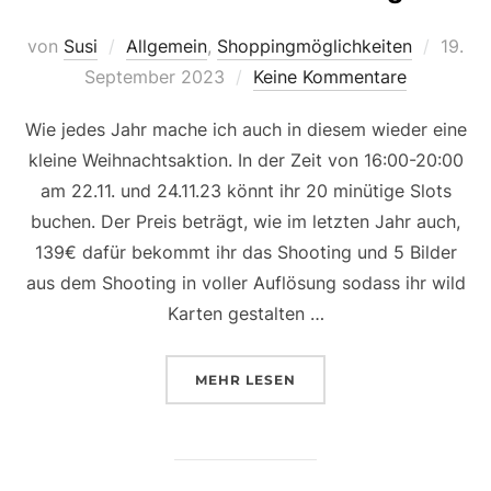
Veröff
von
Susi
Allgemein
,
Shoppingmöglichkeiten
19.
am
September 2023
Keine Kommentare
Wie jedes Jahr mache ich auch in diesem wieder eine
kleine Weihnachtsaktion. In der Zeit von 16:00-20:00
am 22.11. und 24.11.23 könnt ihr 20 minütige Slots
buchen. Der Preis beträgt, wie im letzten Jahr auch,
139€ dafür bekommt ihr das Shooting und 5 Bilder
aus dem Shooting in voller Auflösung sodass ihr wild
Karten gestalten …
ÜBER „SAVE THE DATE…FÜR W
MEHR
LESEN