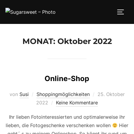
Zum
Inhalt
SEIT
springen
MONAT:
Oktober 2022
Online-Shop
Veröffentlicht
von
Susi
Shoppingmöglichkeiten
25. Oktober
am
2022
Keine Kommentare
Ihr lieben Fotointeressierten und optimalerweise ihr
lieben, die Fotogeschenke verschenken wollen
Hier
geht´ s zu meinem Onlineshop. So könnt ihr rund um