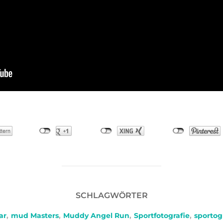
SCHLAGWÖRTER
ar
,
mud Masters
,
Muddy Angel Run
,
Sportfotografie
,
sportog