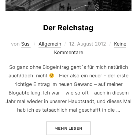
Der Reichstag
Veröffentlicht
von
Susi
Allgemein
12. August 2012
Keine
am
Kommentare
So ganz ohne Blogeintrag geht´s für mich natürlich
auch/doch nicht
Hier also ein neuer – der erste
richtige Eintrag im neuen Gewand – auf meiner
Blogabteilung: Ich war – wie so oft – auch in diesem
Jahr mal wieder in unserer Hauptstadt, und dieses Mal
hab ich es tatsächlich mal geschafft in die …
ÜBER „DER REICHSTAG“
MEHR
LESEN