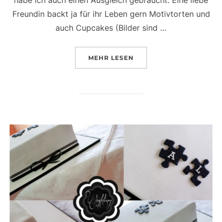
Freundin backt ja für ihr Leben gern Motivtorten und
auch Cupcakes (Bilder sind …
ÜBER „DERZEITIGER, GERN GE
MEHR
LESEN