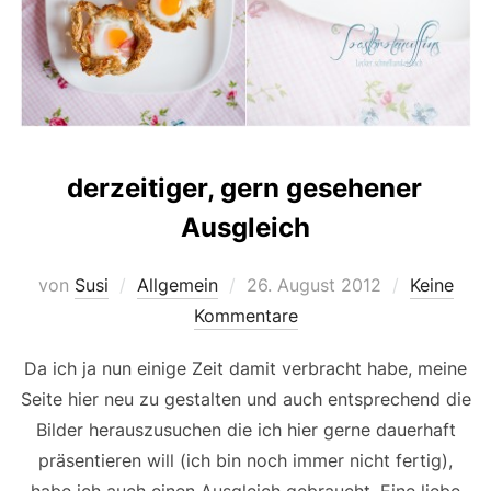
derzeitiger, gern gesehener
Ausgleich
Veröffentlicht
von
Susi
Allgemein
26. August 2012
Keine
am
Kommentare
Da ich ja nun einige Zeit damit verbracht habe, meine
Seite hier neu zu gestalten und auch entsprechend die
Bilder herauszusuchen die ich hier gerne dauerhaft
präsentieren will (ich bin noch immer nicht fertig),
habe ich auch einen Ausgleich gebraucht. Eine liebe