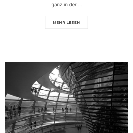
ganz in der …
ÜBER „IN SACHEN FOOD …“
MEHR
LESEN