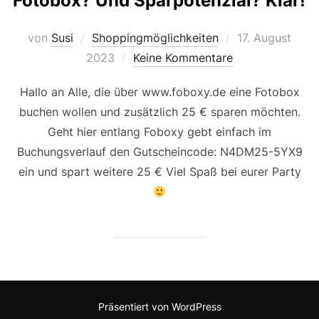
Fotobox? Und Sparpotenzial? Klar!
Veröffentlicht
von
Susi
Shoppingmöglichkeiten
17. August
am
2023
Keine Kommentare
Hallo an Alle, die über www.foboxy.de eine Fotobox
buchen wollen und zusätzlich 25 € sparen möchten.
Geht hier entlang Foboxy gebt einfach im
Buchungsverlauf den Gutscheincode: N4DM25-5YX9
ein und spart weitere 25 € Viel Spaß bei eurer Party
Präsentiert von WordPress