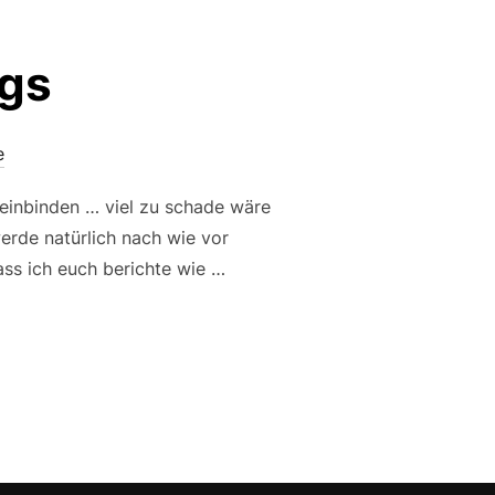
ogs
e
 einbinden … viel zu schade wäre
rde natürlich nach wie vor
ass ich euch berichte wie …
BLOGS“