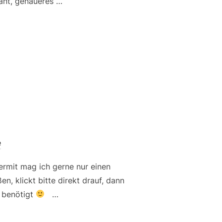
ant, genaueres …
MANNSCHAFT HAT DAS LICHT DER HUNDEWELT ERBLICKT“
e
iermit mag ich gerne nur einen
 klickt bitte direkt drauf, dann
e benötigt
…