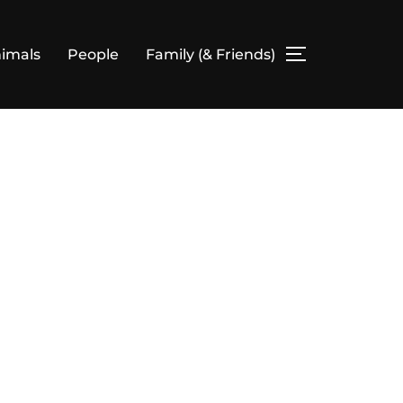
imals
People
Family (& Friends)
SEITENLEIS