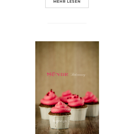
ÜBER „PRINZESSIN“
MEHR
LESEN