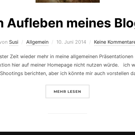
n Aufleben meines Bl
Veröffentlicht
von
Susi
Allgemein
10. Juni 2014
Keine Kommentar
am
ter Zeit wieder mehr in meine allgemeinen Präsentationen
ktion hier auf meiner Homepage nicht nutzen würde. ich we
Shootings berichten, aber ich könnte mir auch vorstellen d
ÜBER „EIN AUFLEBEN MEINES 
MEHR
LESEN