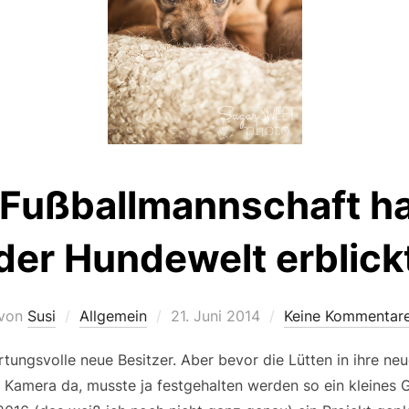
 Fußballmannschaft ha
der Hundewelt erblick
Veröffentlicht
von
Susi
Allgemein
21. Juni 2014
Keine Kommentar
am
tungsvolle neue Besitzer. Aber bevor die Lütten in ihre n
 Kamera da, musste ja festgehalten werden so ein kleines 