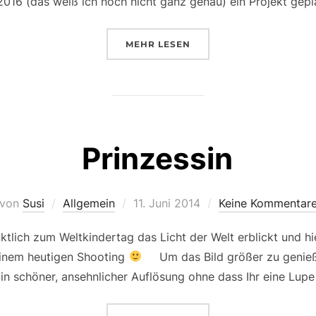
2016 (das weiß ich noch nicht ganz genau) ein Projekt gepl
ÜBER „EINE HALBE FUSSBALL
MEHR
LESEN
Prinzessin
Veröffentlicht
von
Susi
Allgemein
11. Juni 2014
Keine Kommentar
am
nktlich zum Weltkindertag das Licht der Welt erblickt und h
inem heutigen Shooting
Um das Bild größer zu genießen,
s in schöner, ansehnlicher Auflösung ohne dass Ihr eine Lup