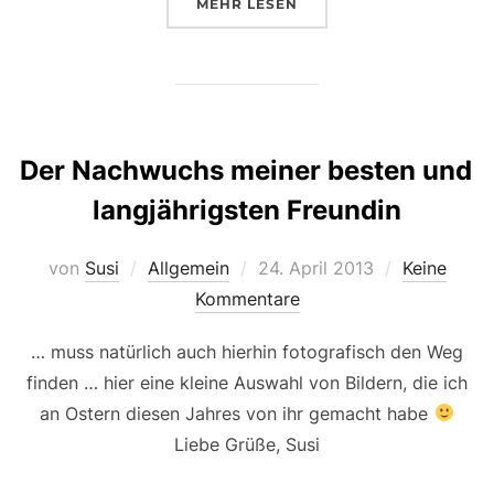
ÜBER „WIEDER EINMAL GANZ GR
MEHR
LESEN
Der Nachwuchs meiner besten und
langjährigsten Freundin
Veröffentlicht
von
Susi
Allgemein
24. April 2013
Keine
am
Kommentare
… muss natürlich auch hierhin fotografisch den Weg
finden … hier eine kleine Auswahl von Bildern, die ich
an Ostern diesen Jahres von ihr gemacht habe
Liebe Grüße, Susi