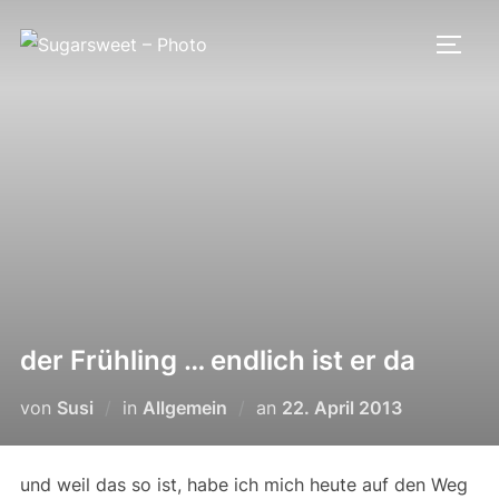
Zum
Inhalt
SEIT
springen
der Frühling … endlich ist er da
Veröffentlicht
von
Susi
in
Allgemein
an
22. April 2013
am
und weil das so ist, habe ich mich heute auf den Weg