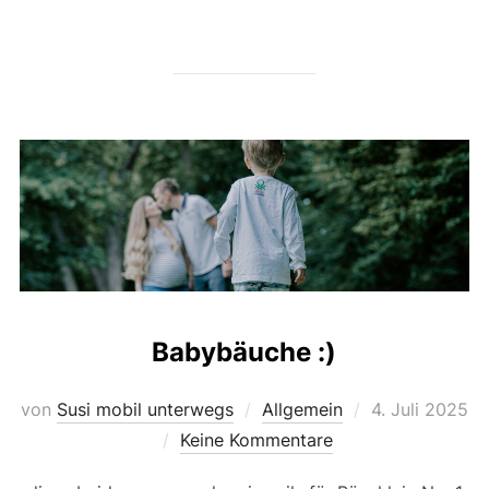
Babybäuche :)
Veröffentlicht
von
Susi mobil unterwegs
Allgemein
4. Juli 2025
am
Keine Kommentare