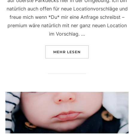
auf oberste Parkdecks hier in der Umgebung. Ich bin
natürlich auch offen für neue Locationvorschläge und
freue mich wenn *Du* mir eine Anfrage schreibst –
premium wäre natürlich mit ner ganz neuen Location
im Vorschlag. …
ÜBER „ABENDSHOOTINGS …“
MEHR
LESEN