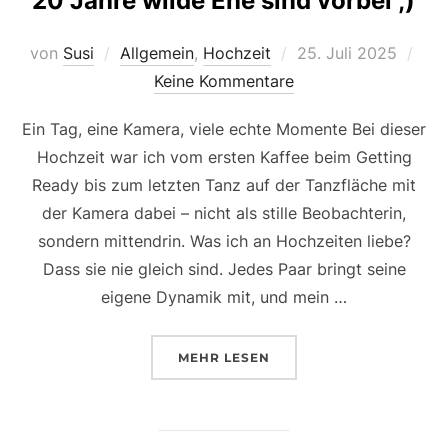
20 Jahre wilde Ehe sind vorbei ;)
Veröffentlicht
von
Susi
Allgemein
,
Hochzeit
25. Juli 2025
am
Keine Kommentare
Ein Tag, eine Kamera, viele echte Momente Bei dieser
Hochzeit war ich vom ersten Kaffee beim Getting
Ready bis zum letzten Tanz auf der Tanzfläche mit
der Kamera dabei – nicht als stille Beobachterin,
sondern mittendrin. Was ich an Hochzeiten liebe?
Dass sie nie gleich sind. Jedes Paar bringt seine
eigene Dynamik mit, und mein …
ÜBER „20 JAHRE WILDE EHE SI
MEHR
LESEN