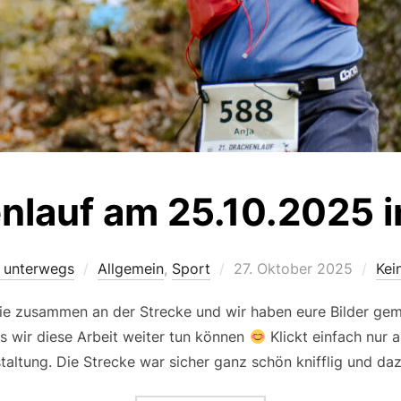
nlauf am 25.10.2025 
Veröffentlicht
l unterwegs
Allgemein
,
Sport
27. Oktober 2025
Kei
am
ie zusammen an der Strecke und wir haben eure Bilder gemac
ss wir diese Arbeit weiter tun können
Klickt einfach nur 
taltung. Die Strecke war sicher ganz schön knifflig und d