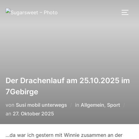
Zum
Inhalt
SEIT
springen
Der Drachenlauf am 25.10.2025 im
7Gebirge
von
Susi mobil unterwegs
in
Allgemein
,
Sport
Veröffentlicht
an
27. Oktober 2025
am
…da war ich gestern mit Winnie zusammen an der