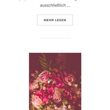
ausschließlich …
ÜBER „HEIMLICH HEIRATEN … 
MEHR
LESEN