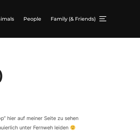
imals
People
Family (& Friends)
SEITENLEIS
)
op“ hier auf meiner Seite zu sehen
nuierlich unter Fernweh leiden