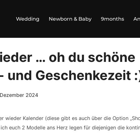
Wedding
Newborn & Baby
9months
An
wieder … oh du schöne
 und Geschenkezeit :
röffentlicht
 Dezember 2024
m
mer wieder Kalender (diese gibt es auch über die Option „Sh
e ich euch 2 Modelle ans Herz legen für diejenigen die konti