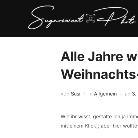
Zum
Inhalt
springen
Alle Jahre 
Weihnachts-
Ve
von
Susi
in
Allgemein
an
3.
a
Wie ihr wisst, gestalte ich ja im
mit einem Klick); aber hier wollt