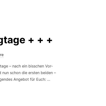
UFALL AUF DEN …“
gtage + + +
re
age – nach ein bisschen Vor-
 nun schon die ersten beiden –
folgendes Angebot für Euch: …
NISHOOTINGTAGE + + +“