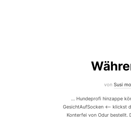
Währen
von
Susi mo
… Hundeprofi hinzappe kön
GesichtAufSocken <— klickst du
Konterfei von Odur bestellt. 