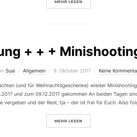
ÜBER „WÄHREND ICH DURCH Z
MEHR
LESEN
ung + + + Minishootin
Veröffentlicht
on
Susi
Allgemein
9. Oktober 2017
Keine Kommenta
am
chten (und für Weihnachtsgeschenke) wieder Minishootingt
11.2017 und zum 09.12.2017 gekommen An beiden Tagen sind
e vergeben und der Rest, tja – der ist frei für Euch. Also 
ÜBER „+ + + ACHTUNG + + + MI
MEHR
LESEN