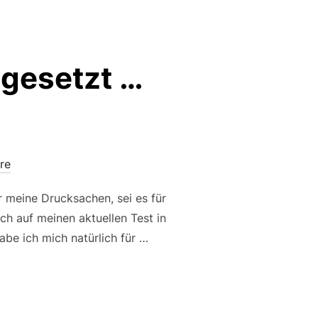
ngesetzt …
re
r meine Drucksachen, sei es für
ch auf meinen aktuellen Test in
abe ich mich natürlich für …
TESTERIN EINGESETZT … SAAL-DIGITAL.DE“