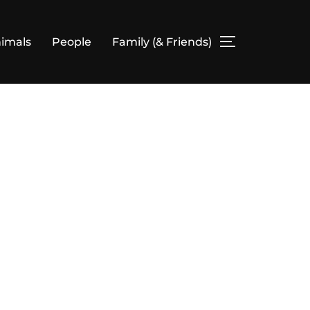
imals
People
Family (& Friends)
SEITENLEIS