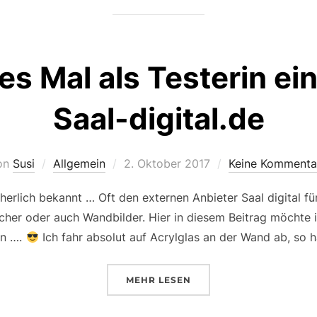
es Mal als Testerin ei
Saal-digital.de
Veröffentlicht
on
Susi
Allgemein
2. Oktober 2017
Keine Kommenta
am
herlich bekannt … Oft den externen Anbieter Saal digital fü
her oder auch Wandbilder. Hier in diesem Beitrag möchte i
en ….
Ich fahr absolut auf Acrylglas an der Wand ab, so h
ÜBER „EIN WEITERES MAL ALS 
MEHR
LESEN