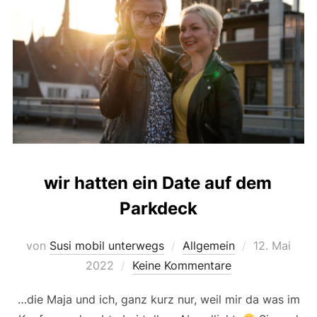
wir hatten ein Date auf dem
Parkdeck
Veröffentlic
von
Susi mobil unterwegs
Allgemein
12. Mai
am
2022
Keine Kommentare
…die Maja und ich, ganz kurz nur, weil mir da was im