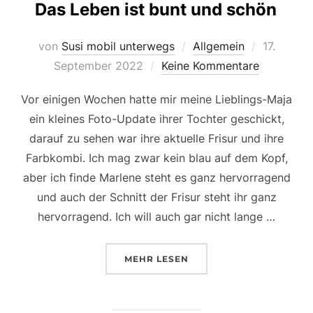
Das Leben ist bunt und schön
Veröffent
von
Susi mobil unterwegs
Allgemein
17.
am
September 2022
Keine Kommentare
Vor einigen Wochen hatte mir meine Lieblings-Maja
ein kleines Foto-Update ihrer Tochter geschickt,
darauf zu sehen war ihre aktuelle Frisur und ihre
Farbkombi. Ich mag zwar kein blau auf dem Kopf,
aber ich finde Marlene steht es ganz hervorragend
und auch der Schnitt der Frisur steht ihr ganz
hervorragend. Ich will auch gar nicht lange …
ÜBER „DAS LEBEN IST BUNT U
MEHR
LESEN