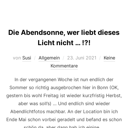
Die Abendsonne, wer liebt dieses
Licht nicht … !?!
Veröffentlicht
von
Susi
Allgemein
23. Juni 2021
Keine
am
Kommentare
In der vergangenen Woche ist nun endlich der
Sommer so richtig ausgebrochen hier in Bonn (OK,
gestern bis wohl Freitag ist wieder kurzfristig Herbst,
aber was soll’s) … Und endlich sind wieder
Abendlichtfotos machbar. An der Location bin ich
Ende Mai schon vorbei geradelt und befand es schon
schön da, aber dann hab ich einige …