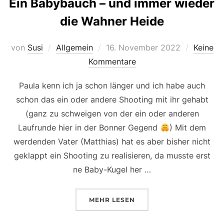
Ein Babybauch – und immer wieder
die Wahner Heide
Veröffentlicht
von
Susi
Allgemein
16. November 2022
Keine
am
Kommentare
Paula kenn ich ja schon länger und ich habe auch
schon das ein oder andere Shooting mit ihr gehabt
(ganz zu schweigen von der ein oder anderen
Laufrunde hier in der Bonner Gegend
) Mit dem
werdenden Vater (Matthias) hat es aber bisher nicht
geklappt ein Shooting zu realisieren, da musste erst
ne Baby-Kugel her …
ÜBER „EIN BABYBAUCH – UND
MEHR
LESEN