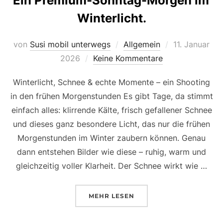
Ein Premium-Sonntag-Morgen im
Winterlicht.
Veröffentlich
von
Susi mobil unterwegs
Allgemein
11. Januar
am
2026
Keine Kommentare
Winterlicht, Schnee & echte Momente – ein Shooting
in den frühen Morgenstunden Es gibt Tage, da stimmt
einfach alles: klirrende Kälte, frisch gefallener Schnee
und dieses ganz besondere Licht, das nur die frühen
Morgenstunden im Winter zaubern können. Genau
dann entstehen Bilder wie diese – ruhig, warm und
gleichzeitig voller Klarheit. Der Schnee wirkt wie …
ÜBER „EIN PREMIUM-SONNTAG
MEHR
LESEN