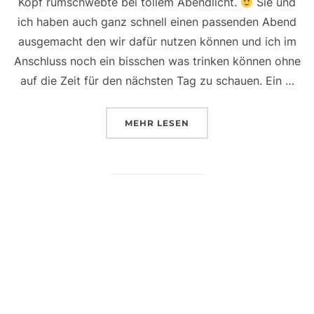
Kopf rumschwebte bei tollem Abendlicht.
Sie und
ich haben auch ganz schnell einen passenden Abend
ausgemacht den wir dafür nutzen können und ich im
Anschluss noch ein bisschen was trinken können ohne
auf die Zeit für den nächsten Tag zu schauen. Ein …
ÜBER „WIR HATTEN EIN DATE 
MEHR
LESEN