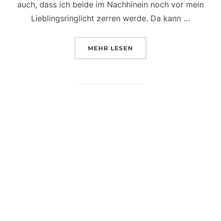
auch, dass ich beide im Nachhinein noch vor mein
Lieblingsringlicht zerren werde. Da kann …
ÜBER „WIEDER EIN SCHÖNES 
MEHR
LESEN