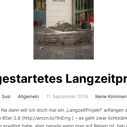
gestartetes Langzeitpr
Veröffentlicht
n
Susi
Allgemein
11. September 2014
Keine Kommen
am
Na dann will ich doch mal ein „LangzeitProjekt“ anfangen 
 85er 2.8 (http://amzn.to/1lnErrg ) – es geht zwar lichtstä
le erwähnt habe, aber gerade wenn man auf Reisen ist, hab 