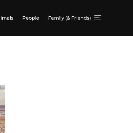
imals
People
Family (& Friends)
SEITENLEIS