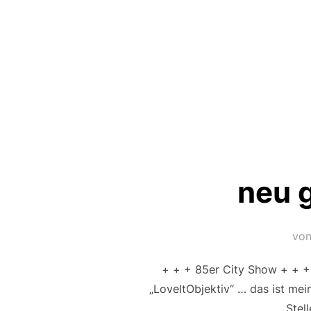
neu 
vo
+ + + 85er City Show + + + 
„LoveItObjektiv“ … das ist mein
Stel