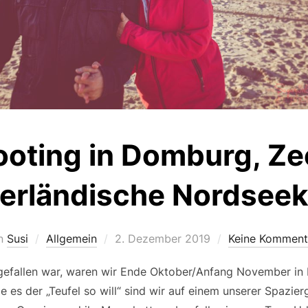
ooting in Domburg, Ze
erländische Nordsee
Veröffentlicht
n
Susi
Allgemein
2. Dezember 2019
Keine Komment
am
ufgefallen war, waren wir Ende Oktober/Anfang November i
es der „Teufel so will“ sind wir auf einem unserer Spazie