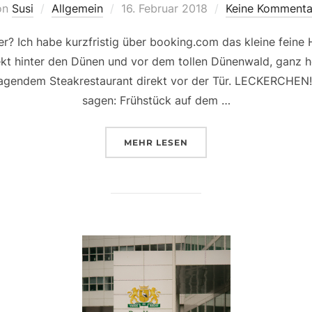
Veröffentlicht
on
Susi
Allgemein
16. Februar 2018
Keine Kommenta
am
r? Ich habe kurzfristig über booking.com das kleine feine 
rekt hinter den Dünen und vor dem tollen Dünenwald, ganz he
gendem Steakrestaurant direkt vor der Tür. LECKERCHEN!
sagen: Frühstück auf dem …
ÜBER „GEGEN EINEN TAG AM M
MEHR
LESEN