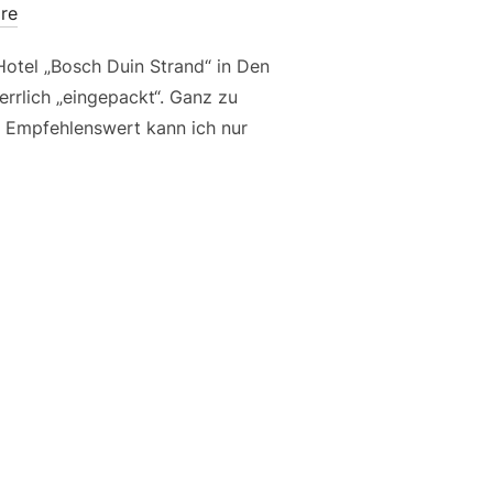
re
Hotel „Bosch Duin Strand“ in Den
rrlich „eingepackt“. Ganz zu
 Empfehlenswert kann ich nur
EER…“