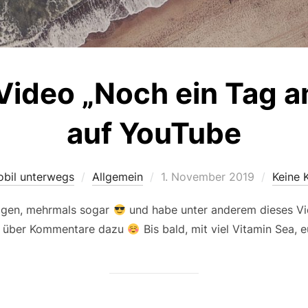
 Video „Noch ein Tag 
auf YouTube
Veröffentlicht
obil unterwegs
Allgemein
1. November 2019
Keine 
am
logen, mehrmals sogar
und habe unter anderem dieses Vid
h über Kommentare dazu
Bis bald, mit viel Vitamin Sea, 