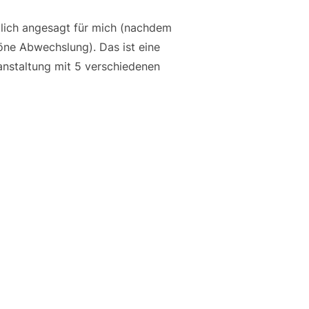
tlich angesagt für mich (nachdem
öne Abwechslung). Das ist eine
anstaltung mit 5 verschiedenen
IN BELGIEN/FLANDERN“