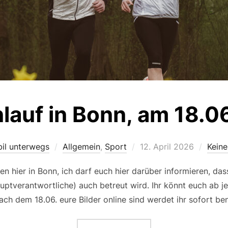
lauf in Bonn, am 18.
Veröffentlicht
il unterwegs
Allgemein
,
Sport
12. April 2026
Kein
am
men hier in Bonn, ich darf euch hier darüber informieren, da
auptverantwortliche) auch betreut wird. Ihr könnt euch ab je
ch dem 18.06. eure Bilder online sind werdet ihr sofort be