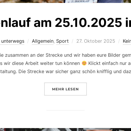
nlauf am 25.10.2025 
Veröffentlicht
l unterwegs
Allgemein
,
Sport
27. Oktober 2025
Kei
am
ie zusammen an der Strecke und wir haben eure Bilder gemac
ss wir diese Arbeit weiter tun können
Klickt einfach nur 
taltung. Die Strecke war sicher ganz schön knifflig und d
ÜBER „DER DRACHENLAUF AM 25
MEHR
LESEN