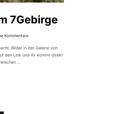
im 7Gebirge
ne Kommentare
ht. Bilder in der Galerie von
auf den Link und ihr kommt direkt
azwischen …
.10.2025 IM 7GEBIRGE“