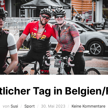
tlicher Tag in Belgien
Veröffentlicht
von
Susi
Sport
30. Mai 2023
Keine Kommentare