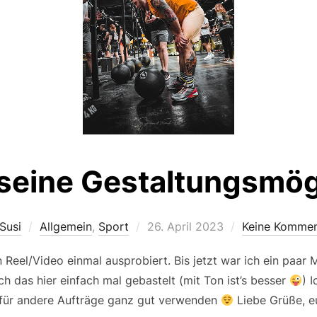
 seine Gestaltungsmög
Veröffentlicht
Susi
Allgemein
,
Sport
26. April 2023
Keine Kommen
am
Reel/Video einmal ausprobiert. Bis jetzt war ich ein paar 
h das hier einfach mal gebastelt (mit Ton ist’s besser
) 
für andere Aufträge ganz gut verwenden
Liebe Grüße, e