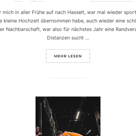
am
 mich in aller Frühe auf nach Hasselt, war mal wieder spor
ne kleine Hochzeit übernommen habe, auch wieder eine sch
 der Nachbarschaft, war also für nächstes Jahr eine Randver
Distanzen sucht …
ÜBER „EIN SPORTLICHER TAG 
MEHR
LESEN