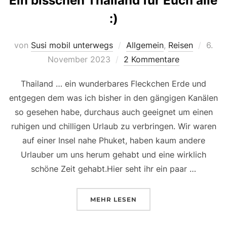
Ein bisschen Thailand für Euch alle
:)
Veröf
von
Susi mobil unterwegs
Allgemein
,
Reisen
6.
am
November 2023
2 Kommentare
Thailand … ein wunderbares Fleckchen Erde und
entgegen dem was ich bisher in den gängigen Kanälen
so gesehen habe, durchaus auch geeignet um einen
ruhigen und chilligen Urlaub zu verbringen. Wir waren
auf einer Insel nahe Phuket, haben kaum andere
Urlauber um uns herum gehabt und eine wirklich
schöne Zeit gehabt.Hier seht ihr ein paar …
ÜBER „EIN BISSCHEN THAILAND
MEHR
LESEN