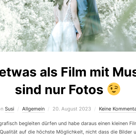
 etwas als Film mit Mu
sind nur Fotos
Veröffentlicht
on
Susi
Allgemein
20. August 2023
Keine Kommenta
am
ografisch begleiten dürfen und habe daraus einen kleinen Fi
ie Qualität auf die höchste Möglichkeit, nicht dass die Bilde