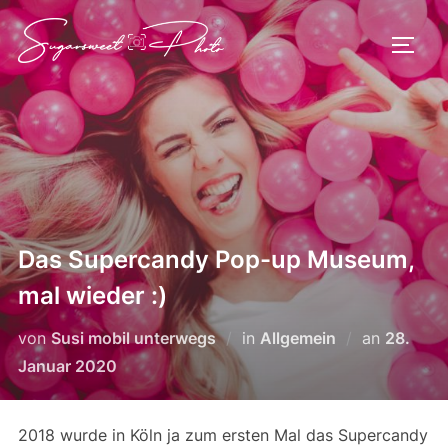
Zum
Inhalt
SEIT
springen
Das Supercandy Pop-up Museum,
mal wieder :)
Veröffen
von
Susi mobil unterwegs
in
Allgemein
an
28.
am
Januar 2020
2018 wurde in Köln ja zum ersten Mal das Supercandy