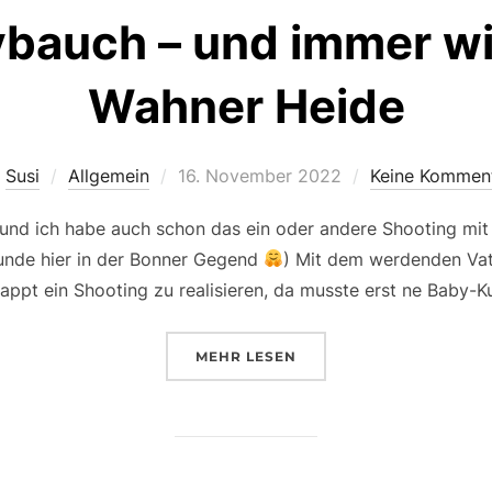
ybauch – und immer wi
Wahner Heide
Veröffentlicht
n
Susi
Allgemein
16. November 2022
Keine Kommen
am
r und ich habe auch schon das ein oder andere Shooting mit
unde hier in der Bonner Gegend
) Mit dem werdenden Vate
lappt ein Shooting zu realisieren, da musste erst ne Baby-K
ÜBER „EIN BABYBAUCH – UND
MEHR
LESEN