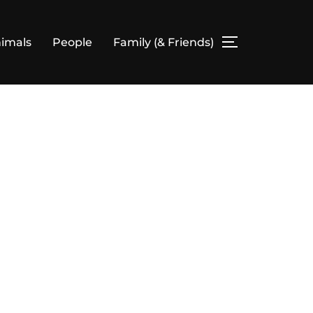
imals
People
Family (& Friends)
SEITENLEIS