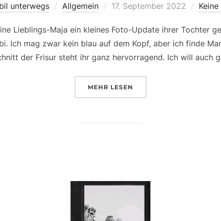
Veröffentlicht
bil unterwegs
Allgemein
17. September 2022
Keine
am
ne Lieblings-Maja ein kleines Foto-Update ihrer Tochter ge
mbi. Ich mag zwar kein blau auf dem Kopf, aber ich finde Ma
nitt der Frisur steht ihr ganz hervorragend. Ich will auch 
ÜBER „DAS LEBEN IST BUNT U
MEHR
LESEN