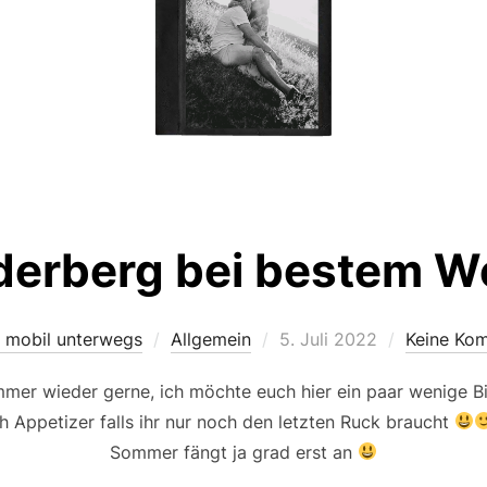
erberg bei bestem W
Veröffentlicht
i mobil unterwegs
Allgemein
5. Juli 2022
Keine Ko
am
mer wieder gerne, ich möchte euch hier ein paar wenige Bi
h Appetizer falls ihr nur noch den letzten Ruck braucht
Sommer fängt ja grad erst an