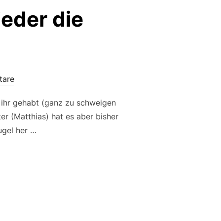
eder die
tare
 ihr gehabt (ganz zu schweigen
r (Matthias) hat es aber bisher
ugel her …
 IMMER WIEDER DIE WAHNER HEIDE“