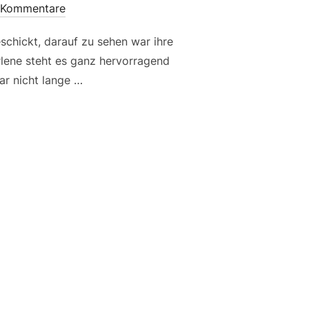
 Kommentare
schickt, darauf zu sehen war ihre
rlene steht es ganz hervorragend
gar nicht lange …
ND SCHÖN“