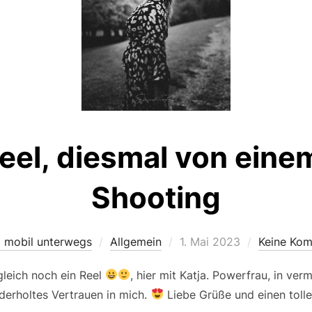
eel, diesmal von einem
Shooting
Veröffentlicht
i mobil unterwegs
Allgemein
1. Mai 2023
Keine Ko
am
 gleich noch ein Reel
, hier mit Katja. Powerfrau, in ver
derholtes Vertrauen in mich.
Liebe Grüße und einen tolle