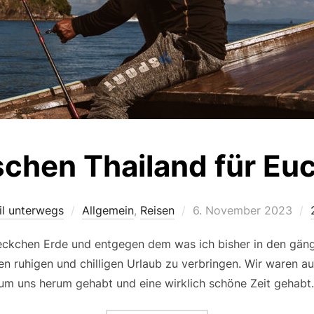
schen Thailand für Euch
Veröffentlicht
il unterwegs
Allgemein
,
Reisen
6. November 2023
am
eckchen Erde und entgegen dem was ich bisher in den gän
 ruhigen und chilligen Urlaub zu verbringen. Wir waren au
m uns herum gehabt und eine wirklich schöne Zeit gehabt.H