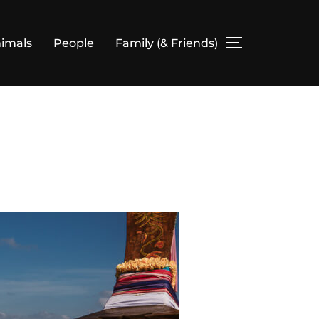
imals
People
Family (& Friends)
SEITENLEIS