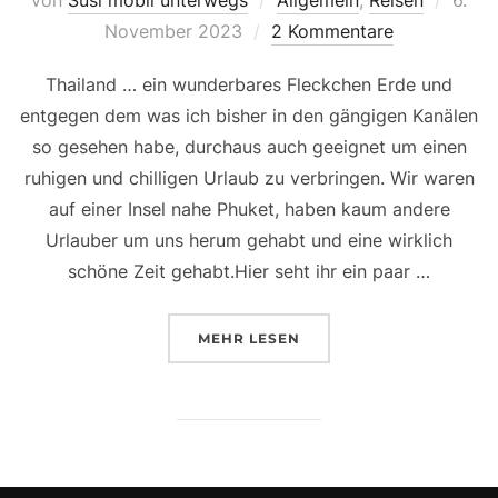
am
November 2023
2 Kommentare
Thailand … ein wunderbares Fleckchen Erde und
entgegen dem was ich bisher in den gängigen Kanälen
so gesehen habe, durchaus auch geeignet um einen
ruhigen und chilligen Urlaub zu verbringen. Wir waren
auf einer Insel nahe Phuket, haben kaum andere
Urlauber um uns herum gehabt und eine wirklich
schöne Zeit gehabt.Hier seht ihr ein paar …
ÜBER „EIN BISSCHEN THAILAND
MEHR
LESEN