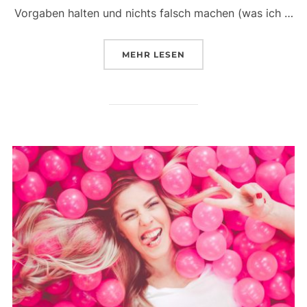
Vorgaben halten und nichts falsch machen (was ich …
ÜBER „AUCH IN ZEITEN VON
MEHR
LESEN