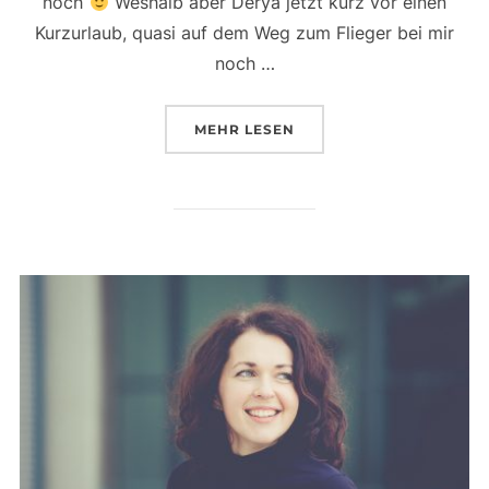
noch
Weshalb aber Derya jetzt kurz vor einen
Kurzurlaub, quasi auf dem Weg zum Flieger bei mir
noch …
ÜBER „BUSINESSBILDER SCHN
MEHR
LESEN