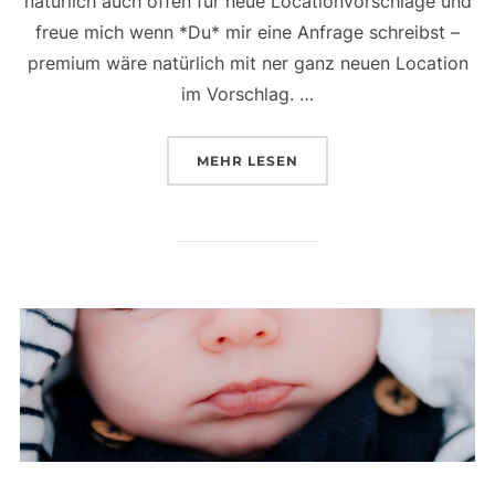
natürlich auch offen für neue Locationvorschläge und
freue mich wenn *Du* mir eine Anfrage schreibst –
premium wäre natürlich mit ner ganz neuen Location
im Vorschlag. …
ÜBER „ABENDSHOOTINGS …“
MEHR
LESEN