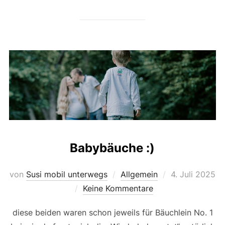
Babybäuche :)
Veröffentlicht
von
Susi mobil unterwegs
Allgemein
4. Juli 2025
am
Keine Kommentare
diese beiden waren schon jeweils für Bäuchlein No. 1