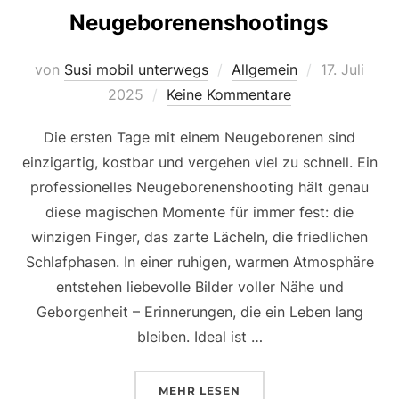
Neugeborenenshootings
Veröffentlic
von
Susi mobil unterwegs
Allgemein
17. Juli
am
2025
Keine Kommentare
Die ersten Tage mit einem Neugeborenen sind
einzigartig, kostbar und vergehen viel zu schnell. Ein
professionelles Neugeborenenshooting hält genau
diese magischen Momente für immer fest: die
winzigen Finger, das zarte Lächeln, die friedlichen
Schlafphasen. In einer ruhigen, warmen Atmosphäre
entstehen liebevolle Bilder voller Nähe und
Geborgenheit – Erinnerungen, die ein Leben lang
bleiben. Ideal ist …
ÜBER „NEUGEBORENENSHOOTI
MEHR
LESEN