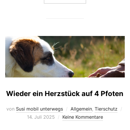
Wieder ein Herzstück auf 4 Pfoten
Ver
von
Susi mobil unterwegs
Allgemein
,
Tierschutz
am
14. Juli 2025
Keine Kommentare