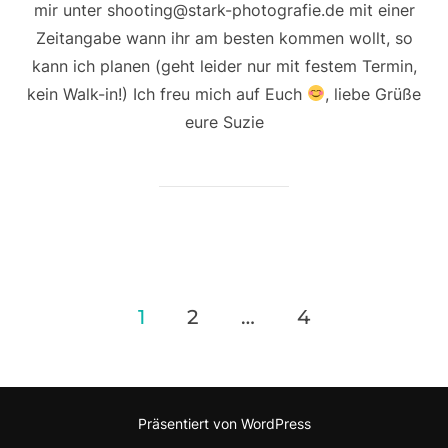
mir unter shooting@stark-photografie.de mit einer
Zeitangabe wann ihr am besten kommen wollt, so
kann ich planen (geht leider nur mit festem Termin,
kein Walk-in!) Ich freu mich auf Euch
, liebe Grüße
eure Suzie
Seitennummerierung
1
2
…
4
der
Beiträge
Präsentiert von WordPress