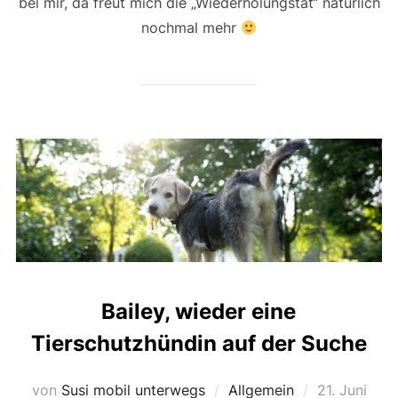
bei mir, da freut mich die „Wiederholungstat“ natürlich
nochmal mehr
Bailey, wieder eine
Tierschutzhündin auf der Suche
Veröffentlic
von
Susi mobil unterwegs
Allgemein
21. Juni