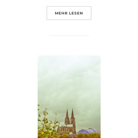
ÜBER „HEIMLICH HEIRATEN … 
MEHR
LESEN