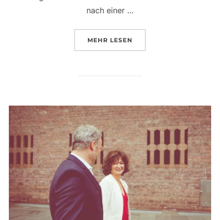
nach einer …
ÜBER „DAS SUPERCANDY POP-U
MEHR
LESEN