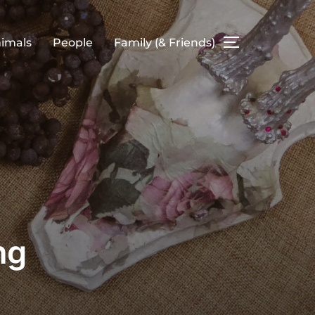
imals
People
Family (& Friends)
SEITENLEIS
ng