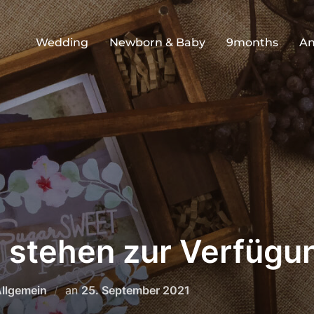
Wedding
Newborn & Baby
9months
An
 stehen zur Verfügu
Veröffentlicht
llgemein
an
25. September 2021
am