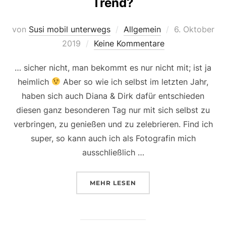
Trend?
Veröffentlicht
von
Susi mobil unterwegs
Allgemein
6. Oktober
am
2019
Keine Kommentare
… sicher nicht, man bekommt es nur nicht mit; ist ja
heimlich
Aber so wie ich selbst im letzten Jahr,
haben sich auch Diana & Dirk dafür entschieden
diesen ganz besonderen Tag nur mit sich selbst zu
verbringen, zu genießen und zu zelebrieren. Find ich
super, so kann auch ich als Fotografin mich
ausschließlich …
ÜBER „HEIMLICH HEIRATEN … 
MEHR
LESEN