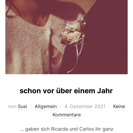
schon vor über einem Jahr
Veröffentlicht
von
Susi
Allgemein
4. Dezember 2021
Keine
am
Kommentare
… gaben sich Ricarda und Carlos ihr ganz