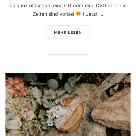
es ganz oldschool eine CD oder eine DVD aber die
Zeiten sind vorbei
) Jetzt …
ÜBER „NEUE BOXEN STEHEN Z
MEHR
LESEN