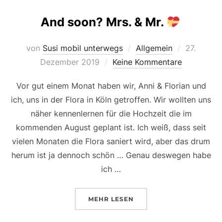
And soon? Mrs. & Mr.
Veröffentl
von
Susi mobil unterwegs
Allgemein
27.
am
Dezember 2019
Keine Kommentare
Vor gut einem Monat haben wir, Anni & Florian und
ich, uns in der Flora in Köln getroffen. Wir wollten uns
näher kennenlernen für die Hochzeit die im
kommenden August geplant ist. Ich weiß, dass seit
vielen Monaten die Flora saniert wird, aber das drum
herum ist ja dennoch schön … Genau deswegen habe
ich …
ÜBER „AND SOON? MRS. & MR.
MEHR
LESEN