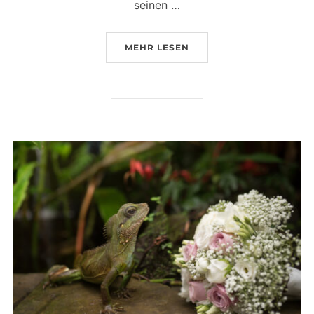
seinen …
ÜBER „EINE HOCHZEIT AUF D
MEHR
LESEN