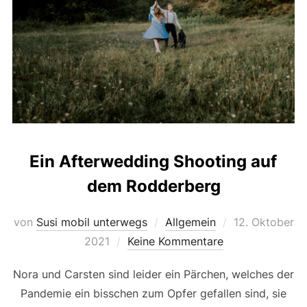
Ein Afterwedding Shooting auf
dem Rodderberg
Veröffentlicht
von
Susi mobil unterwegs
Allgemein
12. Oktober
am
2021
Keine Kommentare
Nora und Carsten sind leider ein Pärchen, welches der
Pandemie ein bisschen zum Opfer gefallen sind, sie