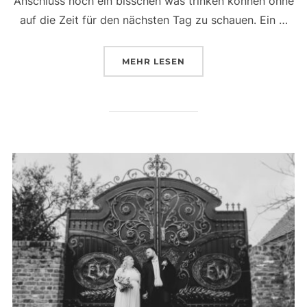
Anschluss noch ein bisschen was trinken können ohne
auf die Zeit für den nächsten Tag zu schauen. Ein …
ÜBER „WIR HATTEN EIN DATE 
MEHR
LESEN