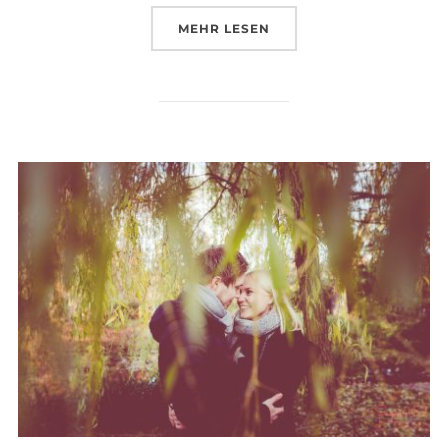
ÜBER „HEIMLICHE HOCHZEITEN
MEHR
LESEN