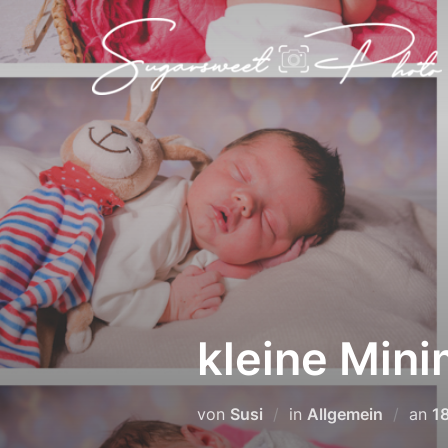
Zum
Inhalt
springen
kleine Min
Ve
von
Susi
in
Allgemein
an
1
a