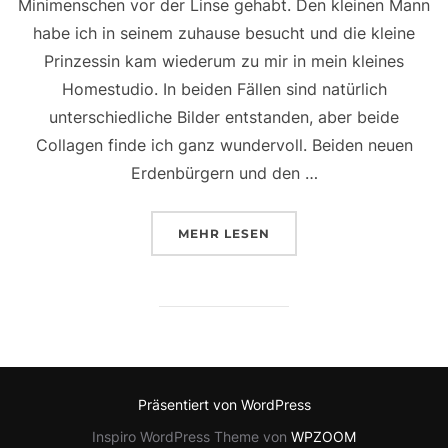
Minimenschen vor der Linse gehabt. Den kleinen Mann
habe ich in seinem zuhause besucht und die kleine
Prinzessin kam wiederum zu mir in mein kleines
Homestudio. In beiden Fällen sind natürlich
unterschiedliche Bilder entstanden, aber beide
Collagen finde ich ganz wundervoll. Beiden neuen
Erdenbürgern und den …
ÜBER „KLEINE MINIMENSCHEN
MEHR
LESEN
Präsentiert von WordPress
Inspiro WordPress Theme von
WPZOOM