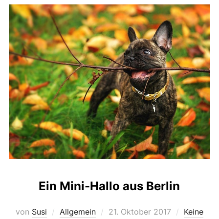
Ein Mini-Hallo aus Berlin
Veröffentlicht
von
Susi
Allgemein
21. Oktober 2017
Keine