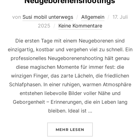
Neugeborenenshootings
Veröffentlic
von
Susi mobil unterwegs
Allgemein
17. Juli
am
2025
Keine Kommentare
Die ersten Tage mit einem Neugeborenen sind
einzigartig, kostbar und vergehen viel zu schnell. Ein
professionelles Neugeborenenshooting hält genau
diese magischen Momente für immer fest: die
winzigen Finger, das zarte Lächeln, die friedlichen
Schlafphasen. In einer ruhigen, warmen Atmosphäre
entstehen liebevolle Bilder voller Nähe und
Geborgenheit – Erinnerungen, die ein Leben lang
bleiben. Ideal ist …
ÜBER „NEUGEBORENENSHOOTI
MEHR
LESEN