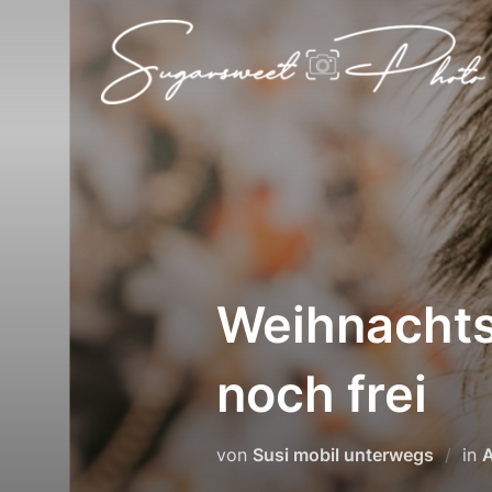
Zum
Inhalt
springen
Weihnachts
noch frei
von
Susi mobil unterwegs
in
A