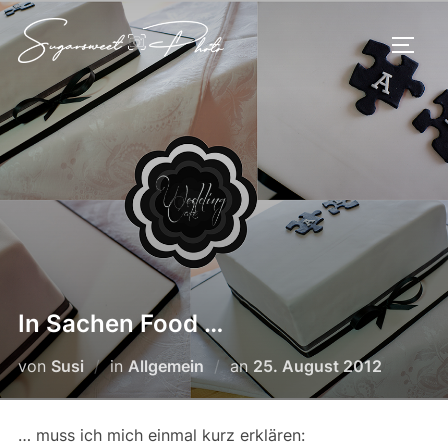
Zum
Inhalt
SEIT
springen
In Sachen Food …
Veröffentlicht
von
Susi
in
Allgemein
an
25. August 2012
am
… muss ich mich einmal kurz erklären: