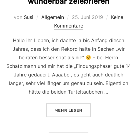
wunderbar zelebrieren
Veröffentlicht
von
Susi
Allgemein
25. Juni 2019
Keine
am
Kommentare
Hallo ihr Lieben, ich dachte ja bis Anfang diesen
Jahres, dass ich den Rekord halte in Sachen „wir
heiraten besser spät als nie“
– bei Herrn
Schatzlmann und mir hat die „Findungsphase“ gute 14
Jahre gedauert. Aaaaber, es geht auch deutlich
länger, sehr viel länger um genau zu sein. Eigentlich
hätte die beiden Turteltäubchen …
ÜBER „EINE HOCHZEIT KANN 
MEHR
LESEN