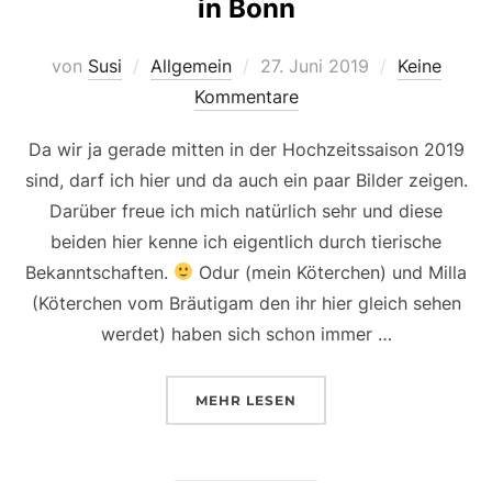
in Bonn
Veröffentlicht
von
Susi
Allgemein
27. Juni 2019
Keine
am
Kommentare
Da wir ja gerade mitten in der Hochzeitssaison 2019
sind, darf ich hier und da auch ein paar Bilder zeigen.
Darüber freue ich mich natürlich sehr und diese
beiden hier kenne ich eigentlich durch tierische
Bekanntschaften.
Odur (mein Köterchen) und Milla
(Köterchen vom Bräutigam den ihr hier gleich sehen
werdet) haben sich schon immer …
ÜBER „EINE HOCHZEIT AUF DE
MEHR
LESEN