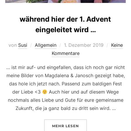
während hier der 1. Advent
eingeleitet wird …
Veröffentlicht
von
Susi
Allgemein
1. Dezember 2019
Keine
am
Kommentare
… ist mir auf- und eingefallen, dass ich noch gar nicht
meine Bilder von Magdalena & Janosch gezeigt habe,
das hole ich jetzt nach. Passend zum baldigen Fest
der Liebe <3
Auch hier und auf diesem Wege
nochmals alles Liebe und Gute für eure gemeinsame
Zukunft, die ja ganz bald zu dritt sein wird. …
ÜBER „WÄHREND HIER DER 1. 
MEHR
LESEN