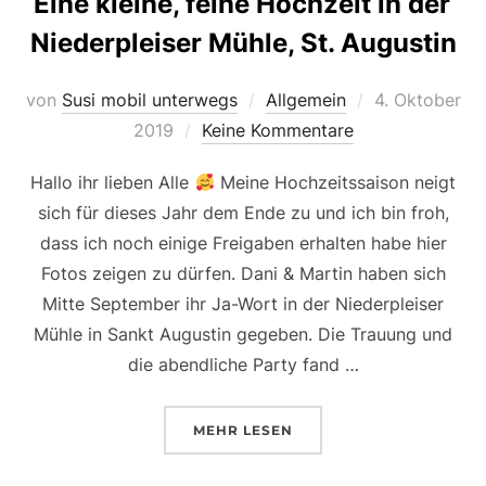
Eine kleine, feine Hochzeit in der
Niederpleiser Mühle, St. Augustin
Veröffentlicht
von
Susi mobil unterwegs
Allgemein
4. Oktober
am
2019
Keine Kommentare
Hallo ihr lieben Alle
Meine Hochzeitssaison neigt
sich für dieses Jahr dem Ende zu und ich bin froh,
dass ich noch einige Freigaben erhalten habe hier
Fotos zeigen zu dürfen. Dani & Martin haben sich
Mitte September ihr Ja-Wort in der Niederpleiser
Mühle in Sankt Augustin gegeben. Die Trauung und
die abendliche Party fand …
ÜBER „EINE KLEINE, FEINE HO
MEHR
LESEN