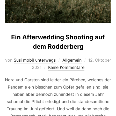
Ein Afterwedding Shooting auf
dem Rodderberg
Veröffentlicht
von
Susi mobil unterwegs
Allgemein
12. Oktober
am
2021
Keine Kommentare
Nora und Carsten sind leider ein Pärchen, welches der
Pandemie ein bisschen zum Opfer gefallen sind, sie
haben aber dennoch zumindest in diesem Jahr
schomal die Pflicht erledigt und die standesamtliche
Trauung im Juni gefeiert. Und weil da dann noch die
Personenzahl stark begrenzt war und wir bereits