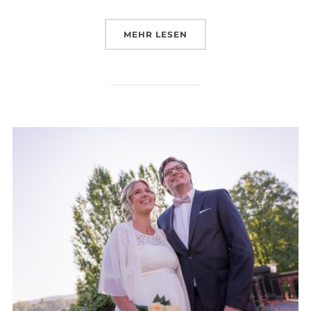
ÜBER „HEIMLICHE HOCHZEITEN
MEHR
LESEN