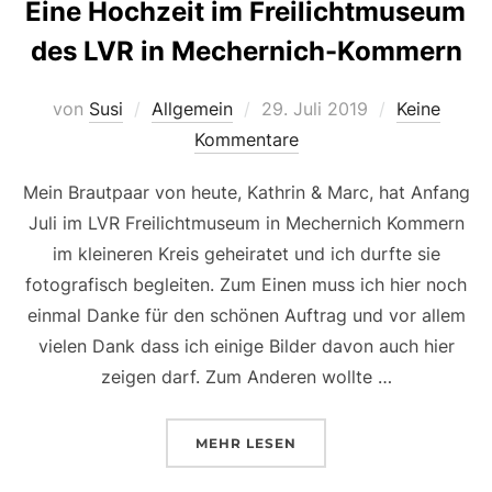
Eine Hochzeit im Freilichtmuseum
des LVR in Mechernich-Kommern
Veröffentlicht
von
Susi
Allgemein
29. Juli 2019
Keine
am
Kommentare
Mein Brautpaar von heute, Kathrin & Marc, hat Anfang
Juli im LVR Freilichtmuseum in Mechernich Kommern
im kleineren Kreis geheiratet und ich durfte sie
fotografisch begleiten. Zum Einen muss ich hier noch
einmal Danke für den schönen Auftrag und vor allem
vielen Dank dass ich einige Bilder davon auch hier
zeigen darf. Zum Anderen wollte …
ÜBER „EINE HOCHZEIT IM FR
MEHR
LESEN