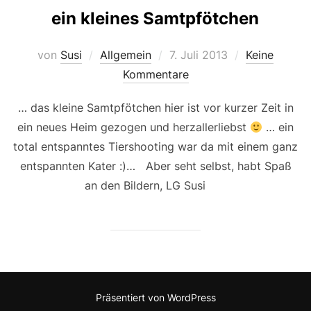
ein kleines Samtpfötchen
Veröffentlicht
von
Susi
Allgemein
7. Juli 2013
Keine
am
Kommentare
… das kleine Samtpfötchen hier ist vor kurzer Zeit in
ein neues Heim gezogen und herzallerliebst
… ein
total entspanntes Tiershooting war da mit einem ganz
entspannten Kater :)… Aber seht selbst, habt Spaß
an den Bildern, LG Susi
Präsentiert von WordPress