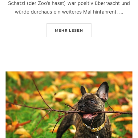
Schatzl (der Zoo’s hasst) war positiv überrascht und
würde durchaus ein weiteres Mal hinfahren). …
ÜBER „DER OASIS PARK AUF 
MEHR
LESEN