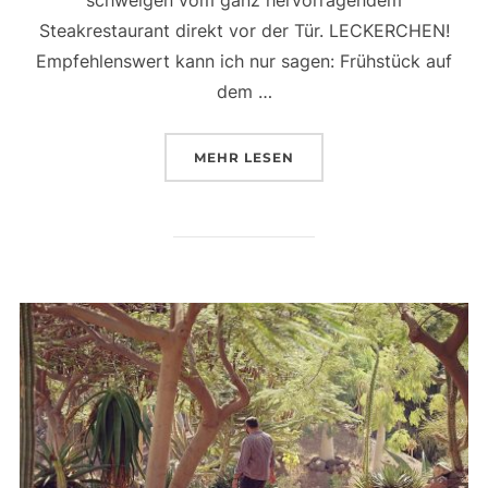
schweigen vom ganz hervorragendem
Steakrestaurant direkt vor der Tür. LECKERCHEN!
Empfehlenswert kann ich nur sagen: Frühstück auf
dem …
ÜBER „GEGEN EINEN TAG AM M
MEHR
LESEN