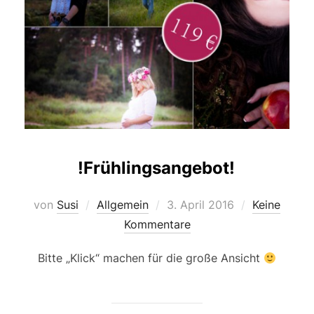
!Frühlingsangebot!
Veröffentlicht
von
Susi
Allgemein
3. April 2016
Keine
am
Kommentare
Bitte „Klick“ machen für die große Ansicht