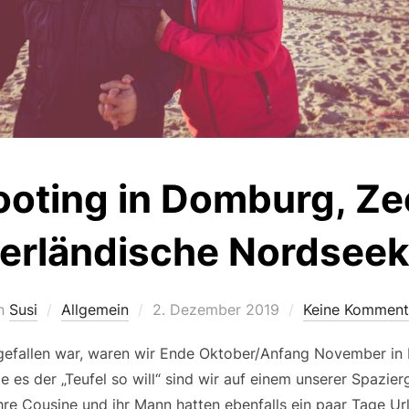
ooting in Domburg, Ze
erländische Nordsee
Veröffentlicht
n
Susi
Allgemein
2. Dezember 2019
Keine Komment
am
ufgefallen war, waren wir Ende Oktober/Anfang November i
es der „Teufel so will“ sind wir auf einem unserer Spazie
ihre Cousine und ihr Mann hatten ebenfalls ein paar Tage 