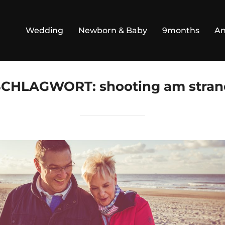
Wedding
Newborn & Baby
9months
An
SCHLAGWORT:
shooting am stra