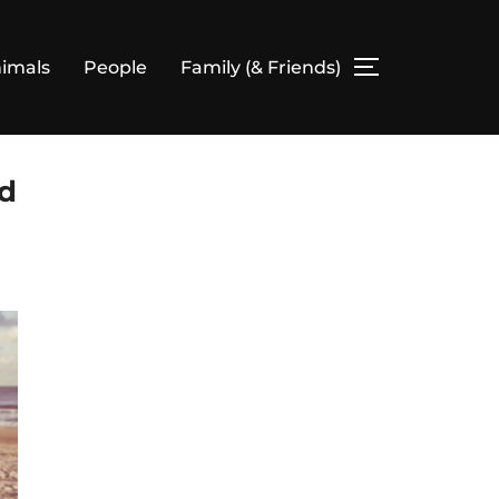
imals
People
Family (& Friends)
SEITENLEIS
nd