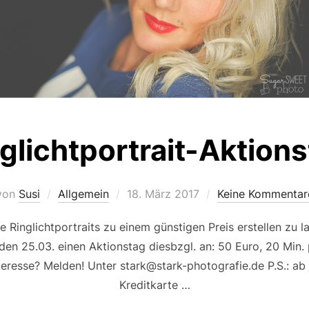
glichtportrait-Aktion
Veröffentlicht
von
Susi
Allgemein
18. März 2017
Keine Kommentar
am
e Ringlichtportraits zu einem günstigen Preis erstellen zu l
25.03. einen Aktionstag diesbzgl. an: 50 Euro, 20 Min. p
Interesse? Melden! Unter stark@stark-photografie.de P.S.: a
Kreditkarte …