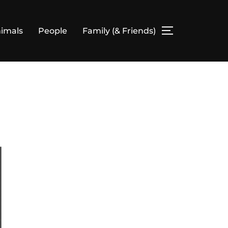
imals
People
Family (& Friends)
SEITENLEIS