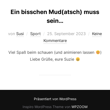
Ein bisschen Mud(atsch) muss
sein…
Veröffentlicht
von
Susi
Sport
25. September 2023
Keine
am
Kommentare
Viel Spaß beim schauen (und animieren lassen
)
Liebe Grüße, eure Suzie
Präsentiert von WordPress
Inspiro WordPress Theme von
WPZOOM