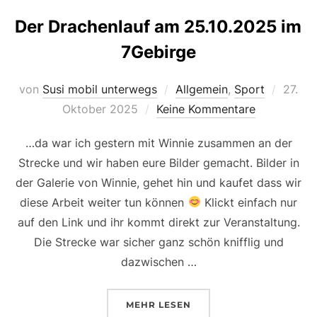
Der Drachenlauf am 25.10.2025 im
7Gebirge
Veröff
von
Susi mobil unterwegs
Allgemein
,
Sport
27.
am
Oktober 2025
Keine Kommentare
…da war ich gestern mit Winnie zusammen an der
Strecke und wir haben eure Bilder gemacht. Bilder in
der Galerie von Winnie, gehet hin und kaufet dass wir
diese Arbeit weiter tun können
Klickt einfach nur
auf den Link und ihr kommt direkt zur Veranstaltung.
Die Strecke war sicher ganz schön knifflig und
dazwischen …
ÜBER „DER DRACHENLAUF AM 25
MEHR
LESEN