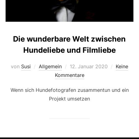
Die wunderbare Welt zwischen
Hundeliebe und Filmliebe
Veröffentlicht
von
Susi
Allgemein
12. Januar 2020
Keine
am
Kommentare
Wenn sich Hundefotografen zusammentun und ein
Projekt umsetzen