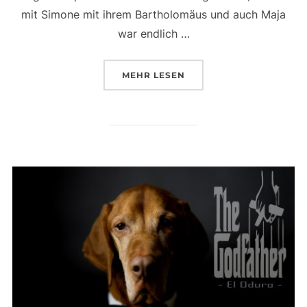
mit Simone mit ihrem Bartholomäus und auch Maja
war endlich …
ÜBER „MEIN HERZ SCHLÄGT F
MEHR
LESEN