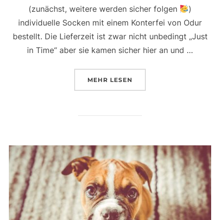
(zunächst, weitere werden sicher folgen
)
individuelle Socken mit einem Konterfei von Odur
bestellt. Die Lieferzeit ist zwar nicht unbedingt „Just
in Time“ aber sie kamen sicher hier an und …
ÜBER „WÄHREND ICH DURCH Z
MEHR
LESEN