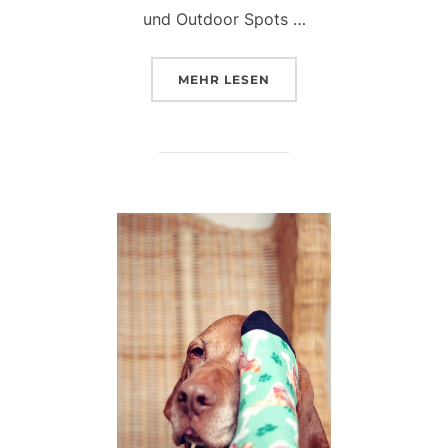
und Outdoor Spots …
ÜBER „WANDERN IM KOTTENF
MEHR
LESEN