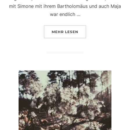
mit Simone mit ihrem Bartholomäus und auch Maja
war endlich …
ÜBER „MEIN HERZ SCHLÄGT F
MEHR
LESEN