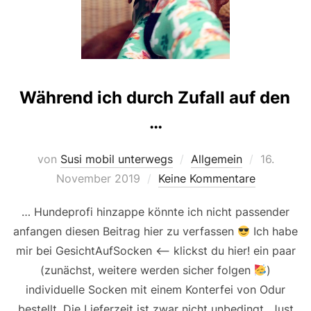
Während ich durch Zufall auf den
…
Veröffentl
von
Susi mobil unterwegs
Allgemein
16.
am
November 2019
Keine Kommentare
… Hundeprofi hinzappe könnte ich nicht passender
anfangen diesen Beitrag hier zu verfassen
Ich habe
mir bei GesichtAufSocken <— klickst du hier! ein paar
(zunächst, weitere werden sicher folgen
)
individuelle Socken mit einem Konterfei von Odur
bestellt. Die Lieferzeit ist zwar nicht unbedingt „Just