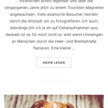
… inzwischen schon legendär und über die
vergangenen Jahre jetzt zu einem Touristen Magneten
angewachsen. Viele asiatische Besucher hecheln
durch die Altstadt um zu fotografieren. Ich auch,
allerdings bin ich ja eh auf Detailaufnahmen aus,
deshalb ist es für mich nicht so wild wenn Unmengen
an Menschen durch die Heer- und Breitestraße
flanieren. Eine kleine …
ÜBER „DIE KIRSCHBLÜTE IN B
MEHR
LESEN