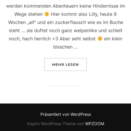
werden kommenden Abenteuern keine Hindernisse im
Wege stehen
Hier kommt also Lilly, heute 9
Wochen „alt“ und ein zuckerflausch wie es im Buche
steht … sie duftet noch ganz welpenlike und schielt
noch, hach herrlich <3 Aber seht selbst
ein klein
bisschen …
ÜBER „EINE KLEINE, TOLLE, N
MEHR
LESEN
Präsentiert von WordPress
Inspiro WordPress Theme von
WPZOOM