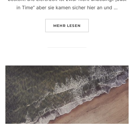
in Time“ aber sie kamen sicher hier an und …
ÜBER „WÄHREND ICH DURCH Z
MEHR
LESEN