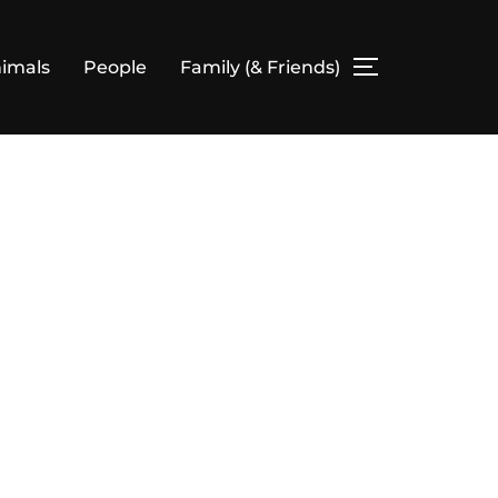
imals
People
Family (& Friends)
SEITENLEIS