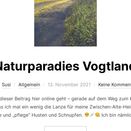
Naturparadies Vogtlan
Veröffentlicht
n
Susi
Allgemein
13. November 2021
Keine Kommen
am
 dieser Beitrag hier online geht – gerade auf dem Weg zum 
s ich mal ein wenig die Lanze für meine Zwischen-Alte-Hei
e und „pflege“ Husten und Schnupfen.
Ich bin nämli