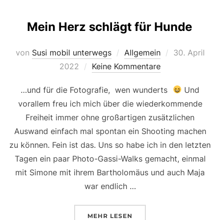
Mein Herz schlägt für Hunde
Veröffentlich
von
Susi mobil unterwegs
Allgemein
30. April
am
2022
Keine Kommentare
…und für die Fotografie, wen wunderts
Und
vorallem freu ich mich über die wiederkommende
Freiheit immer ohne großartigen zusätzlichen
Auswand einfach mal spontan ein Shooting machen
zu können. Fein ist das. Uns so habe ich in den letzten
Tagen ein paar Photo-Gassi-Walks gemacht, einmal
mit Simone mit ihrem Bartholomäus und auch Maja
war endlich …
ÜBER „MEIN HERZ SCHLÄGT F
MEHR
LESEN