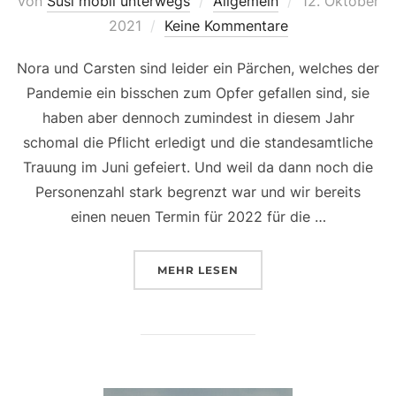
Veröffentlicht
von
Susi mobil unterwegs
Allgemein
12. Oktober
am
2021
Keine Kommentare
Nora und Carsten sind leider ein Pärchen, welches der
Pandemie ein bisschen zum Opfer gefallen sind, sie
haben aber dennoch zumindest in diesem Jahr
schomal die Pflicht erledigt und die standesamtliche
Trauung im Juni gefeiert. Und weil da dann noch die
Personenzahl stark begrenzt war und wir bereits
einen neuen Termin für 2022 für die …
ÜBER „EIN AFTERWEDDING SH
MEHR
LESEN