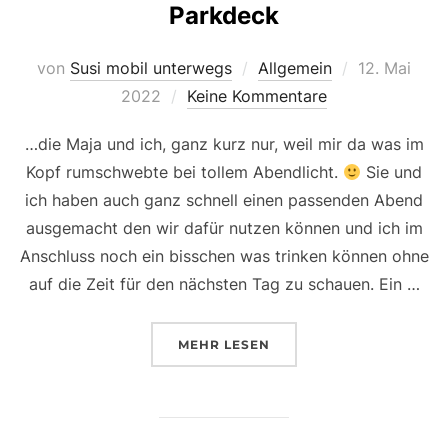
Parkdeck
Veröffentlic
von
Susi mobil unterwegs
Allgemein
12. Mai
am
2022
Keine Kommentare
…die Maja und ich, ganz kurz nur, weil mir da was im
Kopf rumschwebte bei tollem Abendlicht.
Sie und
ich haben auch ganz schnell einen passenden Abend
ausgemacht den wir dafür nutzen können und ich im
Anschluss noch ein bisschen was trinken können ohne
auf die Zeit für den nächsten Tag zu schauen. Ein …
ÜBER „WIR HATTEN EIN DATE 
MEHR
LESEN