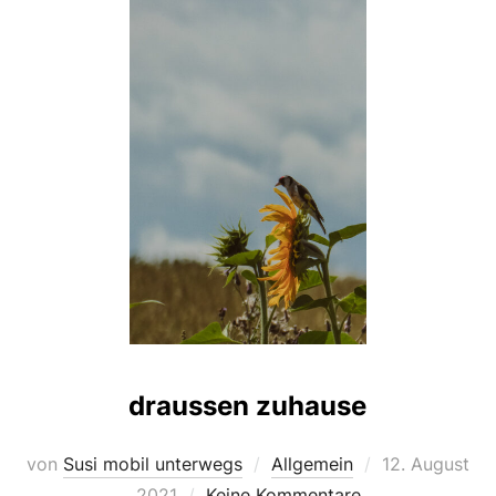
draussen zuhause
Veröffentlicht
von
Susi mobil unterwegs
Allgemein
12. August
am
2021
Keine Kommentare