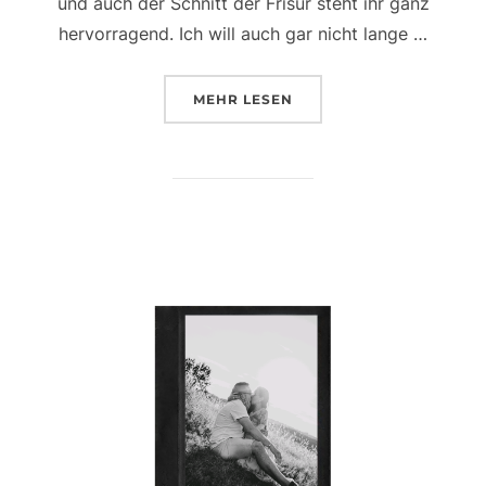
und auch der Schnitt der Frisur steht ihr ganz
hervorragend. Ich will auch gar nicht lange …
ÜBER „DAS LEBEN IST BUNT U
MEHR
LESEN