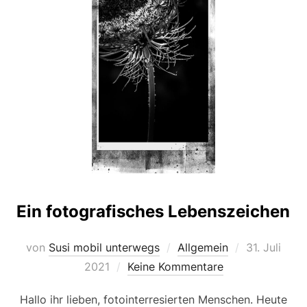
Ein fotografisches Lebenszeichen
Veröffentlic
von
Susi mobil unterwegs
Allgemein
31. Juli
am
2021
Keine Kommentare
Hallo ihr lieben, fotointerresierten Menschen. Heute