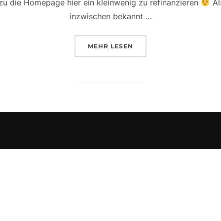
zu die Homepage hier ein kleinwenig zu refinanzieren
Al
inzwischen bekannt …
ÜBER „5 WOCHEN, 5 BÜCHER“
MEHR
LESEN