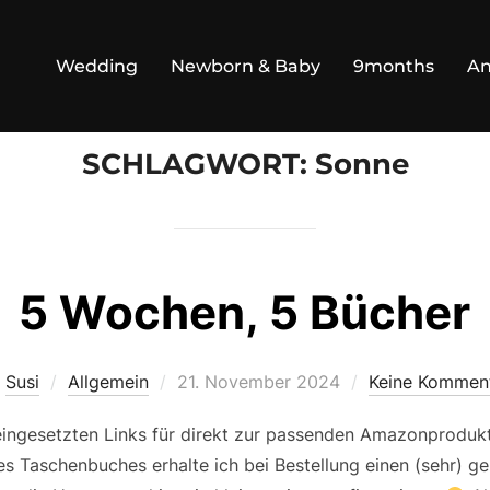
Wedding
Newborn & Baby
9months
An
SCHLAGWORT:
Sonne
5 Wochen, 5 Bücher
Veröffentlicht
n
Susi
Allgemein
21. November 2024
Keine Kommen
am
 eingesetzten Links für direkt zur passenden Amazonprodukt
nes Taschenbuches erhalte ich bei Bestellung einen (sehr) ge