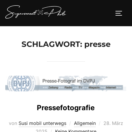
Zum
Inhalt
SEIT
springen
SCHLAGWORT:
presse
Pressefotografie
Veröffentlich
von
Susi mobil unterwegs
Allgemein
28. März
am
2025
Keine Kommentare