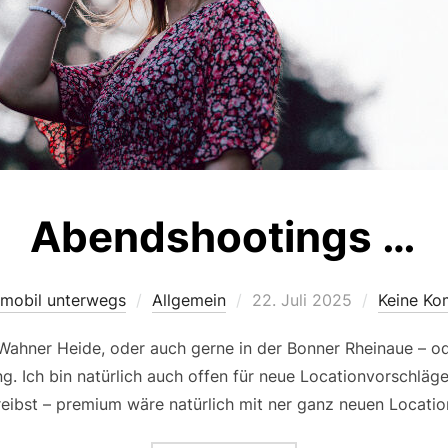
Abendshootings …
Veröffentlicht
 mobil unterwegs
Allgemein
22. Juli 2025
Keine Ko
am
 Wahner Heide, oder auch gerne in der Bonner Rheinaue – od
g. Ich bin natürlich auch offen für neue Locationvorschläg
reibst – premium wäre natürlich mit ner ganz neuen Locatio