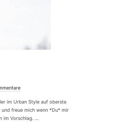
mmentare
er im Urban Style auf oberste
e und freue mich wenn *Du* mir
n im Vorschlag. …