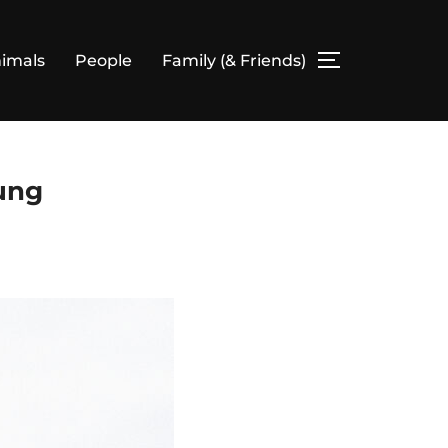
imals
People
Family (& Friends)
SEITENLEIS
ung