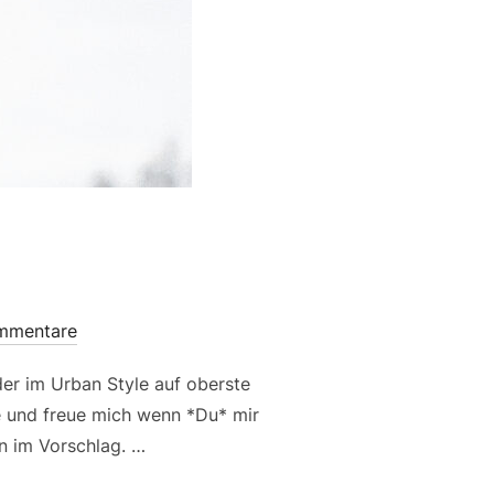
mmentare
er im Urban Style auf oberste
e und freue mich wenn *Du* mir
n im Vorschlag. …