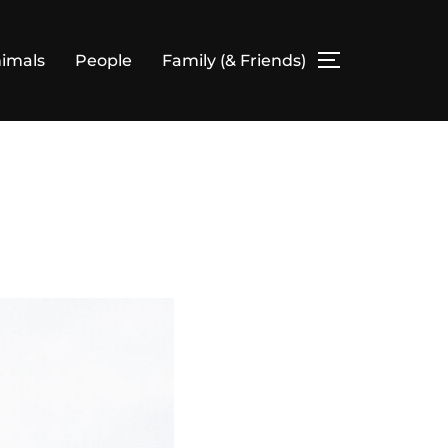
imals
People
Family (& Friends)
SEITENLEIS