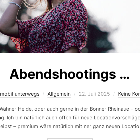
Abendshootings …
Veröffentlicht
 mobil unterwegs
Allgemein
22. Juli 2025
Keine Ko
am
 Wahner Heide, oder auch gerne in der Bonner Rheinaue – od
g. Ich bin natürlich auch offen für neue Locationvorschläg
reibst – premium wäre natürlich mit ner ganz neuen Locatio